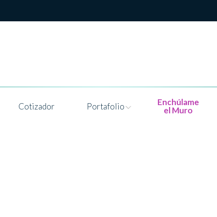
Enchúlame
Cotizador
Portafolio
el Muro