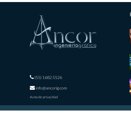
(55) 1682.5526
info@ancorig.com
Aviso de privacidad